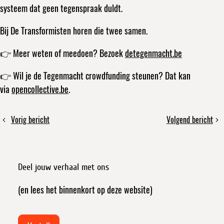
systeem dat geen tegenspraak duldt.
Bij De Transformisten horen die twee samen.
👉 Meer weten of meedoen? Bezoek
detegenmacht.be
👉 Wil je de Tegenmacht crowdfunding steunen? Dat kan
via
opencollective.be
.
Deel
Vorig bericht
Volgend bericht
Al
Dit
dit
gehoord
is
bericht
van
geen
De
levensbron
Deel jouw verhaal met ons
Tegenmacht?
(meer),
als
(en lees het binnenkort op deze website)
het
een
afvalstroom