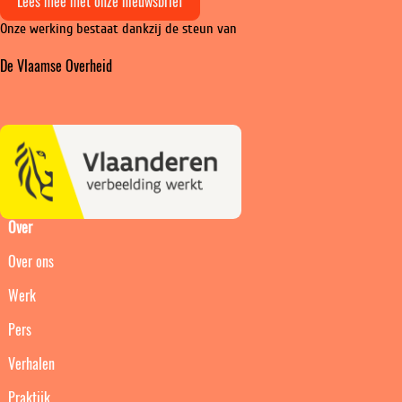
Lees mee met onze nieuwsbrief
naar
naar
naar
Onze werking bestaat dankzij de steun van
Instagram
Facebook
LinkedIn
De Vlaamse Overheid
Over
Over ons
Werk
Pers
Verhalen
Praktijk