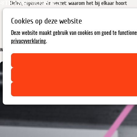
Delen, repareren én verzet: waarom het bij elkaar hoort
Cookies op deze website
De doorsnede tussen Tegenmacht en De Transformisten
Deze website maakt gebruik van cookies om goed te functionere
Tegenmacht verdedigt de ruimte voor kritische stemmen — lees
privacyverklaring
.
waarom De Transformisten deze campagne steunt en hoe jij dat ook
kan doen.