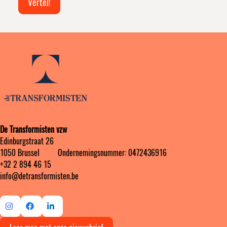
Vertel!
wordt
De Transformisten vzw
Edinburgstraat 26
1050 Brussel ‎ ‎‎‎ ‎ ‎ ‎ ‎ ‎ ‎ Ondernemingsnummer: 0472436916
+32 2 894 46 15
info@detransformisten.be
Ga
Ga
Ga