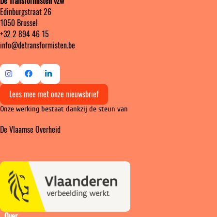
De Transformisten vzw
Edinburgstraat 26
1050 Brussel
+32 2 894 46 15
info@detransformisten.be
Ga
Ga
Ga
Lees mee met onze nieuwsbrief
naar
naar
naar
Onze werking bestaat dankzij de steun van
Instagram
Facebook
LinkedIn
De Vlaamse Overheid
Over