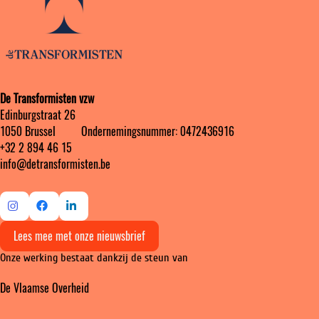
De Transformisten vzw
Edinburgstraat 26
1050 Brussel ‎ ‎‎‎ ‎ ‎ ‎ ‎ ‎ ‎ Ondernemingsnummer: 0472436916
+32 2 894 46 15
info@detransformisten.be
Ga
Ga
Ga
Lees mee met onze nieuwsbrief
naar
naar
naar
Onze werking bestaat dankzij de steun van
Instagram
Facebook
LinkedIn
De Vlaamse Overheid