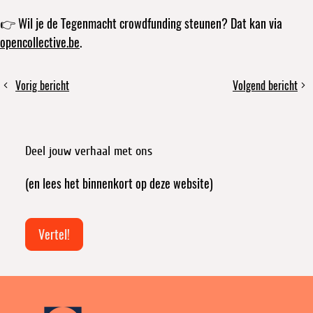
👉 Wil je de Tegenmacht crowdfunding steunen? Dat kan via
opencollective.be
.
Deel
Vorig bericht
Volgend bericht
Dit
Delen,
dit
is
repareren
bericht
geen
én
kleur,
verzet:
Deel jouw verhaal met ons
dit
waarom
is
het
(en lees het binnenkort op deze website)
een
bij
kans
elkaar
op
hoort
Vertel!
onvruchtbaarheid.