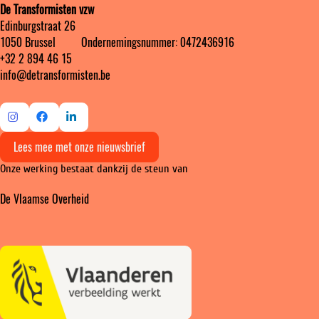
De Transformisten vzw
Edinburgstraat 26
1050 Brussel ‎ ‎‎‎ ‎ ‎ ‎ ‎ ‎ ‎ Ondernemingsnummer: 0472436916
+32 2 894 46 15
info@detransformisten.be
Ga
Ga
Ga
Lees mee met onze nieuwsbrief
naar
naar
naar
Onze werking bestaat dankzij de steun van
Instagram
Facebook
LinkedIn
De Vlaamse Overheid