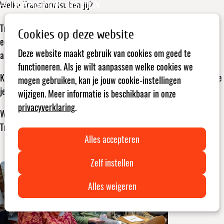
Welke Transformist ben jij?
Open
Zoeken
menu
Transformisten zijn er in heel wat maten en vormen. Op weg naar
Cookies op deze website
een wereld waarin iedereen voluit kan leven met genoeg, zijn ze
Deze website maakt gebruik van cookies om goed te
allemaal nodig. Ontdek hoe jij hierin past met deze 10 vragen.
functioneren. Als je wilt aanpassen welke cookies we
Kies telkens het antwoord dat het dichtste bij jou ligt. De letter die
mogen gebruiken, kan je jouw cookie-instellingen
je het vaakst koos, komt overeen met je type Transformist.
wijzigen. Meer informatie is beschikbaar in onze
privacyverklaring
.
Wil je daarna wat inspiratie opdoen over wat jij kan doen als
Transformist? Klik dan op Doe mee.
Alles accepteren
Zelf instellen
Alles weigeren