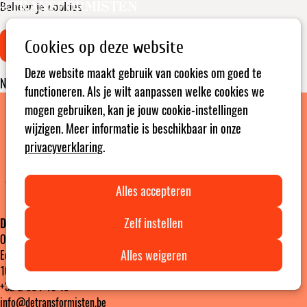
Beheer je cookies
Open
Zoeken
menu
Cookie-toestemming aanpassen
Cookies op deze website
Deze website maakt gebruik van cookies om goed te
Nog geen toestemming gegeven
functioneren. Als je wilt aanpassen welke cookies we
mogen gebruiken, kan je jouw cookie-instellingen
wijzigen. Meer informatie is beschikbaar in onze
privacyverklaring
.
Ondernemingsnummer: BE04 7243 6916
Alles accepteren
Zelf instellen
De Transformisten vzw
Ondernemingsnummer: BE04 7243 6916
Alles weigeren
Edinburgstraat 26
1050 Brussel ‎ ‎‎‎ ‎ ‎ ‎ ‎ ‎ ‎ Ondernemingsnummer: 0472436916
+32 2 894 46 15
info@detransformisten.be