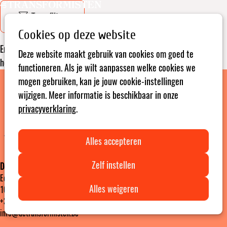
Open
Zoeken
Toon filter
menu
Cookies op deze website
Er zijn op dit moment geen bijeenkomsten gepubliceerd. Probeer
Deze website maakt gebruik van cookies om goed te
het op een later moment nog een keer.
functioneren. Als je wilt aanpassen welke cookies we
mogen gebruiken, kan je jouw cookie-instellingen
wijzigen. Meer informatie is beschikbaar in onze
privacyverklaring
.
Alles accepteren
Zelf instellen
De Transformisten vzw
Edinburgstraat 26
Alles weigeren
1050 Brussel ‎ ‎‎‎ ‎ ‎ ‎ ‎ ‎ ‎ Ondernemingsnummer: 0472436916
+32 2 894 46 15
info@detransformisten.be