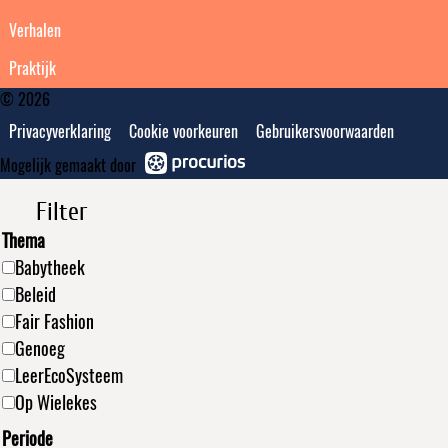
Verhalen
Praktijk
© 2026
Privacyverklaring
Cookie voorkeuren
Gebruikersvoorwaarden
Mogelijk gemaakt door
Filter
Thema
Babytheek
Beleid
Fair Fashion
Genoeg
LeerEcoSysteem
Op Wielekes
Periode