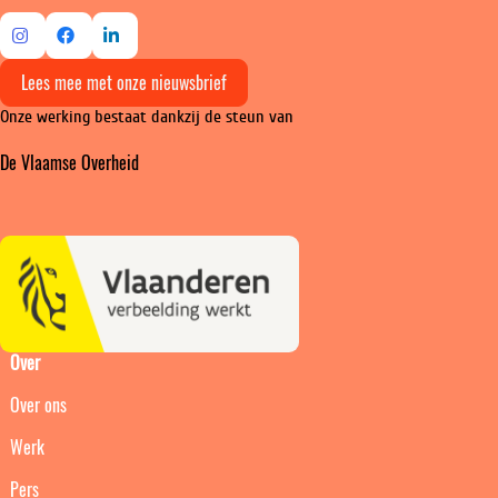
Ga
Ga
Ga
Lees mee met onze nieuwsbrief
naar
naar
naar
Onze werking bestaat dankzij de steun van
Instagram
Facebook
LinkedIn
De Vlaamse Overheid
Over
Over ons
Werk
Pers