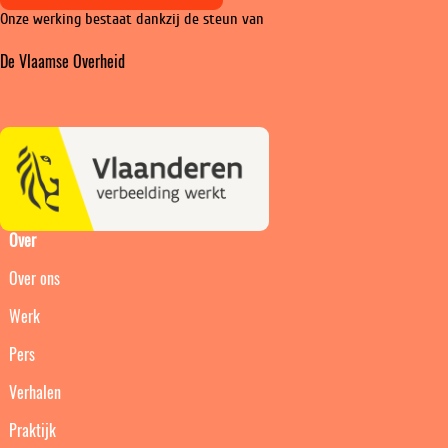
naar
naar
naar
Onze werking bestaat dankzij de steun van
Instagram
Facebook
LinkedIn
De Vlaamse Overheid
Over
Over ons
Werk
Pers
Verhalen
Praktijk