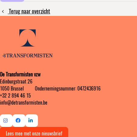
Terug naar overzicht
De Transformisten vzw
Edinburgstraat 26
1050 Brussel ‎ ‎‎‎ ‎ ‎ ‎ ‎ ‎ ‎ Ondernemingsnummer: 0472436916
+32 2 894 46 15
info@detransformisten.be
Ga
Ga
Ga
Lees mee met onze nieuwsbrief