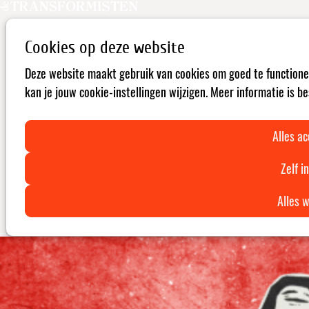
01–05
Cookies op deze website
jul
2026
Deze website maakt gebruik van cookies om goed te functione
kan je jouw cookie-instellingen wijzigen. Meer informatie is b
08:00
- 20:00
Wereldkamp | JUSTAINABLE
Alles a
Overal ter wereld staan mensenrechten onder druk.
Tijdens Wereldkamp | JUSTAINABLE brengen we iedereen
Zelf i
samen die deze realiteit niet zomaar wil aanvaarden,
Alles 
maar er actief iets aan wil veranderen.