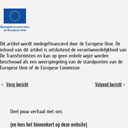
Dit artikel wordt medegefinancierd door de Europese Unie. De
inhoud van dit artikel is uitsluitend de verantwoordelijkheid van
De Transformisten en kan op geen enkele wijze worden
beschouwd als een weerspiegeling van de standpunten van de
Europese Unie of de Europese Commissie.
Deel
Vorig bericht
Volgend bericht
Delen,
Crowdfunding
dit
repareren
voor
bericht
én
Tegenmacht
verzet:
Deel jouw verhaal met ons
waarom
het
(en lees het binnenkort op deze website)
bij