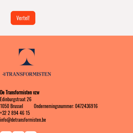
elkaar
hoort
Vertel!
De Transformisten vzw
Edinburgstraat 26
1050 Brussel ‎ ‎‎‎ ‎ ‎ ‎ ‎ ‎ ‎ Ondernemingsnummer: 0472436916
+32 2 894 46 15
info@detransformisten.be