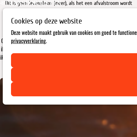
Dit is geen levensbron (meer), als het een afvalstroom wordt
Cookies op deze website
Uitgekleed: een modeverhaal in 8 laagjes - Deel 5
Deze website maakt gebruik van cookies om goed te functionere
Ooit was ik helder en zuiver. Ik stroomde in grote hoeveelheden en
privacyverklaring
.
ik was in evenwicht. Vandaag ben ik dat steeds minder. Niet omdat
ik verdwijn, maar omdat ik vervuild en uit balans geraak. Voor mij is
het duidelijk dat de mode-industrie in deze ontwikkelingen een
grote rol heeft gespeeld. Ik? Ik ben Water.