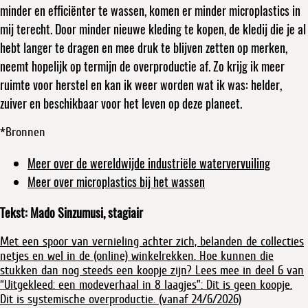
minder en efficiënter te wassen, komen er minder microplastics in
mij terecht. Door minder nieuwe kleding te kopen, de kledij die je al
hebt langer te dragen en mee druk te blijven zetten op merken,
neemt hopelijk op termijn de overproductie af. Zo krijg ik meer
ruimte voor herstel en kan ik weer worden wat ik was: helder,
zuiver en beschikbaar voor het leven op deze planeet.
*Bronnen
Meer over de wereldwijde industriële watervervuiling
Meer over microplastics bij het wassen
Tekst: Mado Sinzumusi, stagiair
Met een spoor van vernieling achter zich, belanden de collecties
netjes en wel in de (online) winkelrekken. Hoe kunnen die
stukken dan nog steeds een koopje zijn? Lees mee in deel 6 van
“Uitgekleed: een modeverhaal in 8 laagjes”: Dit is geen koopje.
Dit is systemische overproductie. (vanaf 24/6/2026)