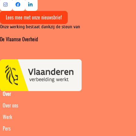
Ga
Ga
Ga
Lees mee met onze nieuwsbrief
naar
naar
naar
Onze werking bestaat dankzij de steun van
Instagram
Facebook
LinkedIn
De Vlaamse Overheid
Over
Over ons
Werk
Pers