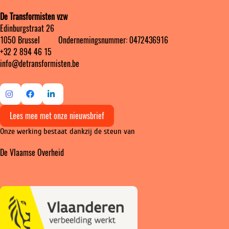
De Transformisten vzw
Edinburgstraat 26
1050 Brussel ‎ ‎‎‎ ‎ ‎ ‎ ‎ ‎ ‎ Ondernemingsnummer: 0472436916
+32 2 894 46 15
info@detransformisten.be
Ga
Ga
Ga
Lees mee met onze nieuwsbrief
naar
naar
naar
Onze werking bestaat dankzij de steun van
Instagram
Facebook
LinkedIn
De Vlaamse Overheid