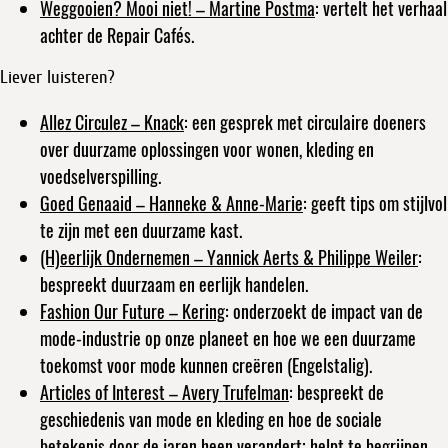
Weggooien? Mooi niet!
– Martine Postma
: vertelt het verhaal
achter de Repair Cafés.
Liever luisteren?
Allez Circulez
– Knack
: een gesprek met circulaire doeners
over duurzame oplossingen voor wonen, kleding en
voedselverspilling.
Goed Genaaid
– Hanneke & Anne-Marie
: geeft tips om stijlvol
te zijn met een duurzame kast.
(H)eerlijk Ondernemen
– Yannick Aerts & Philippe Weiler
:
bespreekt duurzaam en eerlijk handelen.
Fashion Our Future
– Kering
: onderzoekt de impact van de
mode-industrie op onze planeet en hoe we een duurzame
toekomst voor mode kunnen creëren (Engelstalig).
Articles of Interest
– Avery Trufelman
: bespreekt de
geschiedenis van mode en kleding en hoe de sociale
betekenis door de jaren heen verandert; helpt te begrijpen