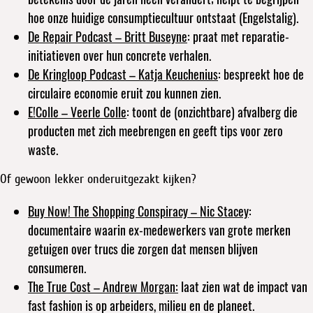
hoe onze huidige consumptiecultuur ontstaat (Engelstalig).
De Repair Podcast
– Britt Buseyne
: praat met reparatie-
initiatieven over hun concrete verhalen.
De Kringloop Podcast
– Katja Keuchenius
: bespreekt hoe de
circulaire economie eruit zou kunnen zien.
E!Colle
– Veerle Colle
: toont de (onzichtbare) afvalberg die
producten met zich meebrengen en geeft tips voor zero
waste.
Of gewoon lekker onderuitgezakt kijken?
Buy Now! The Shopping Conspiracy
– Nic Stacey
:
documentaire waarin ex-medewerkers van grote merken
getuigen over trucs die zorgen dat mensen blijven
consumeren.
The True Cost
– Andrew Morgan:
laat zien wat de impact van
fast fashion is op arbeiders, milieu en de planeet.