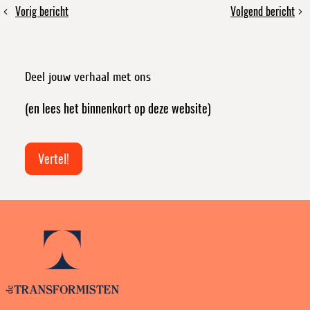
Deel
Vorig bericht
Volgend bericht
Transformistenforum
COLLE
dit
|
=
bericht
4
collectief
december
leren.
Deel jouw verhaal met ons
2025
Hoe
|
dan?
(en lees het binnenkort op deze website)
Noordpoort
Antwerpen
Vertel!