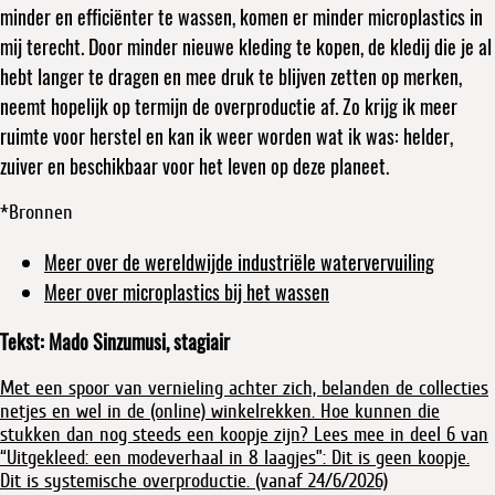
minder en efficiënter te wassen, komen er minder microplastics in
mij terecht. Door minder nieuwe kleding te kopen, de kledij die je al
hebt langer te dragen en mee druk te blijven zetten op merken,
neemt hopelijk op termijn de overproductie af. Zo krijg ik meer
ruimte voor herstel en kan ik weer worden wat ik was: helder,
zuiver en beschikbaar voor het leven op deze planeet.
*Bronnen
Meer over de wereldwijde industriële watervervuiling
Meer over microplastics bij het wassen
Tekst: Mado Sinzumusi, stagiair
Met een spoor van vernieling achter zich, belanden de collecties
netjes en wel in de (online) winkelrekken. Hoe kunnen die
stukken dan nog steeds een koopje zijn? Lees mee in deel 6 van
“Uitgekleed: een modeverhaal in 8 laagjes”: Dit is geen koopje.
Dit is systemische overproductie. (vanaf 24/6/2026)