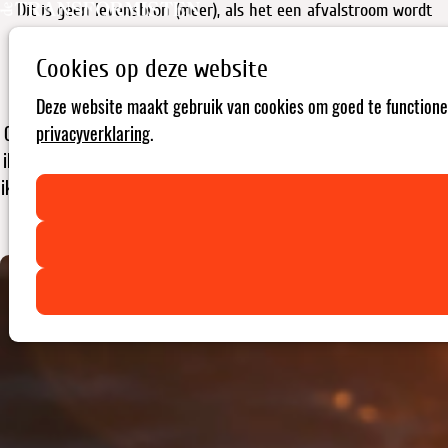
Dit is geen levensbron (meer), als het een afvalstroom wordt
Cookies op deze website
Uitgekleed: een modeverhaal in 8 laagjes - Deel 5
Deze website maakt gebruik van cookies om goed te functionere
Ooit was ik helder en zuiver. Ik stroomde in grote hoeveelheden en
privacyverklaring
.
ik was in evenwicht. Vandaag ben ik dat steeds minder. Niet omdat
ik verdwijn, maar omdat ik vervuild en uit balans geraak. Voor mij is
het duidelijk dat de mode-industrie in deze ontwikkelingen een
grote rol heeft gespeeld. Ik? Ik ben Water.