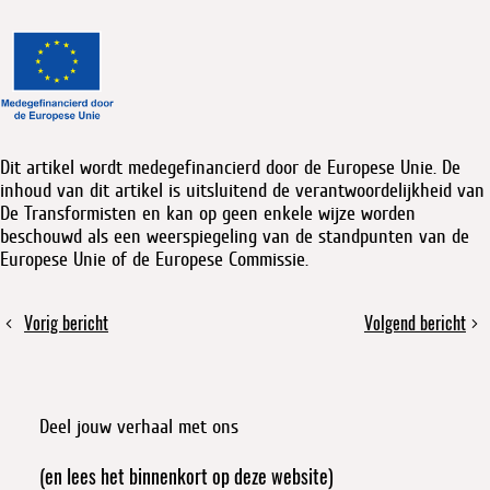
Dit artikel wordt medegefinancierd door de Europese Unie. De
inhoud van dit artikel is uitsluitend de verantwoordelijkheid van
De Transformisten en kan op geen enkele wijze worden
beschouwd als een weerspiegeling van de standpunten van de
Europese Unie of de Europese Commissie.
Deel
Vorig bericht
Volgend bericht
Delen,
Crowdfunding
dit
repareren
voor
bericht
én
Tegenmacht
verzet:
Deel jouw verhaal met ons
waarom
het
(en lees het binnenkort op deze website)
bij