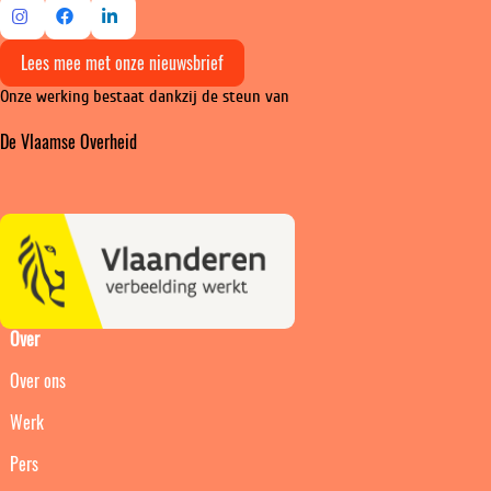
Ga
Ga
Ga
Lees mee met onze nieuwsbrief
naar
naar
naar
Onze werking bestaat dankzij de steun van
Instagram
Facebook
LinkedIn
De Vlaamse Overheid
Over
Over ons
Werk
Pers