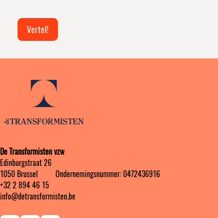
elkaar
hoort
Vertel!
De Transformisten vzw
Edinburgstraat 26
1050 Brussel ‎ ‎‎‎ ‎ ‎ ‎ ‎ ‎ ‎ Ondernemingsnummer: 0472436916
+32 2 894 46 15
info@detransformisten.be