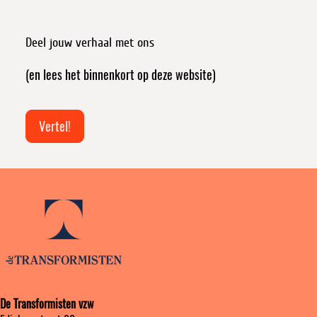
bericht
economie
van
in
leren
Deel jouw verhaal met ons
actie:
en
‘t
delen
(en lees het binnenkort op deze website)
Geefhuisje
Oostende
Vertel!
De Transformisten vzw