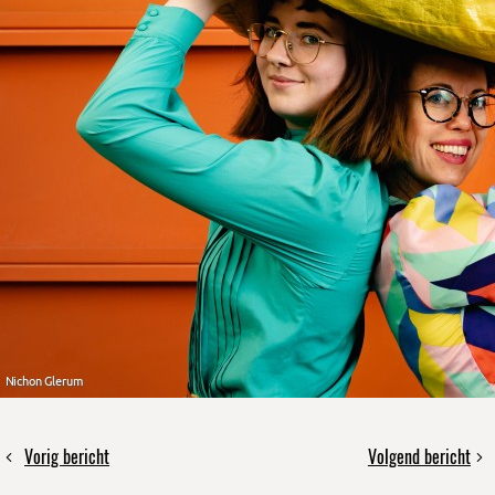
Deel
Vorig bericht
Volgend bericht
Solidaire
COLLE,
dit
circulaire
cultuur