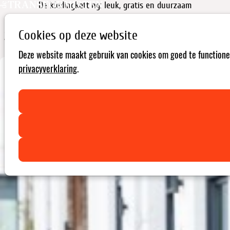
De kledingketting: leuk, gratis en duurzaam
Cookies op deze website
Zin om kleding te ruilen met andere mensen in jouw wijk of stad?
Organiseer een Kledingketting.
Deze website maakt gebruik van cookies om goed te functionere
privacyverklaring
.