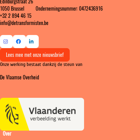
Edinburgstraat 26
1050 Brussel ‎ ‎‎‎ ‎ ‎ ‎ ‎ ‎ ‎ Ondernemingsnummer: 0472436916
+32 2 894 46 15
info@detransformisten.be
Ga
Ga
Ga
Lees mee met onze nieuwsbrief
naar
naar
naar
Onze werking bestaat dankzij de steun van
Instagram
Facebook
LinkedIn
De Vlaamse Overheid
Over