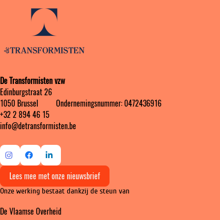
De Transformisten vzw
Edinburgstraat 26
1050 Brussel ‎ ‎‎‎ ‎ ‎ ‎ ‎ ‎ ‎ Ondernemingsnummer: 0472436916
+32 2 894 46 15
info@detransformisten.be
Ga
Ga
Ga
Lees mee met onze nieuwsbrief
naar
naar
naar
Onze werking bestaat dankzij de steun van
Instagram
Facebook
LinkedIn
De Vlaamse Overheid