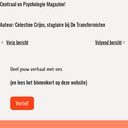
Centraal en Psychologie Magazine!
Auteur: Celestine Crijns, stagiaire bij De Transformisten
Deel
Vorig bericht
Volgend bericht
Gent:
Hoe
dit
deel-
betrek
bericht
en
je
repareerstad
kansengroepen
Deel jouw verhaal met ons
binnen
Deel-
(en lees het binnenkort op deze website)
en
Herstelinitiatieven
Vertel!