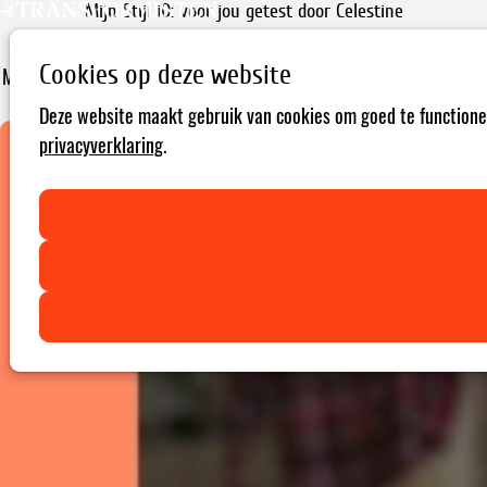
Mijn Stijl iD: voor jou getest door Celestine
Cookies op deze website
Maak kennis met een gratis online training op weg naar een unieke
stijl en bewuster omspringen met kleding.
Deze website maakt gebruik van cookies om goed te functionere
privacyverklaring
.