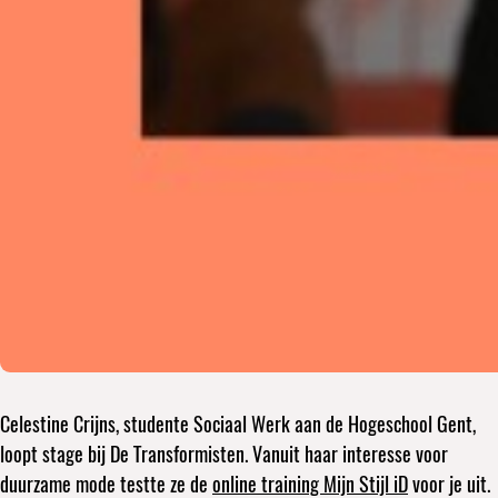
Celestine Crijns, studente Sociaal Werk aan de Hogeschool Gent,
loopt stage bij De Transformisten. Vanuit haar interesse voor
duurzame mode testte ze de
online training Mijn Stijl iD
voor je uit.