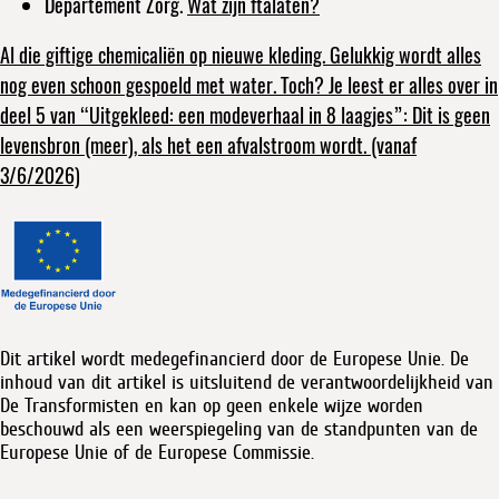
Departement Zorg.
Wat zijn ftalaten?
Al die giftige chemicaliën op nieuwe kleding. Gelukkig wordt alles
nog even schoon gespoeld met water. Toch? Je leest er alles over in
deel 5 van “Uitgekleed: een modeverhaal in 8 laagjes”: Dit is geen
levensbron (meer), als het een afvalstroom wordt. (vanaf
3/6/2026)
Dit artikel wordt medegefinancierd door de Europese Unie. De
inhoud van dit artikel is uitsluitend de verantwoordelijkheid van
De Transformisten en kan op geen enkele wijze worden
beschouwd als een weerspiegeling van de standpunten van de
Europese Unie of de Europese Commissie.