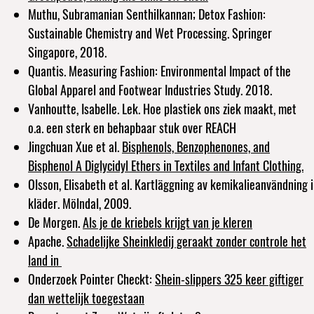
Muthu, Subramanian Senthilkannan; Detox Fashion:
Sustainable Chemistry and Wet Processing. Springer
Singapore, 2018.
Quantis. Measuring Fashion: Environmental Impact of the
Global Apparel and Footwear Industries Study. 2018.
Vanhoutte, Isabelle. Lek. Hoe plastiek ons ziek maakt, met
o.a. een sterk en behapbaar stuk over REACH
Jingchuan Xue et al.
Bisphenols, Benzophenones, and
Bisphenol A Diglycidyl Ethers in Textiles and Infant Clothing.
Olsson, Elisabeth et al. Kartläggning av kemikalieanvändning i
kläder. Mölndal, 2009.
De Morgen.
Als je de kriebels krijgt van je kleren
Apache.
Schadelijke Sheinkledij geraakt zonder controle het
land in
Onderzoek Pointer Checkt:
Shein-slippers 325 keer giftiger
dan wettelijk toegestaan