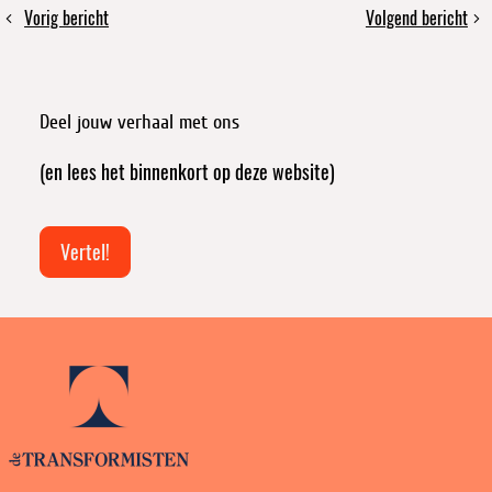
Deel
Vorig bericht
Volgend bericht
Self
Al
dit
as
gehoord
bericht
Other
van
Training:
De
Deel jouw verhaal met ons
Textiles
Tegenmacht?
(en lees het binnenkort op deze website)
Vertel!