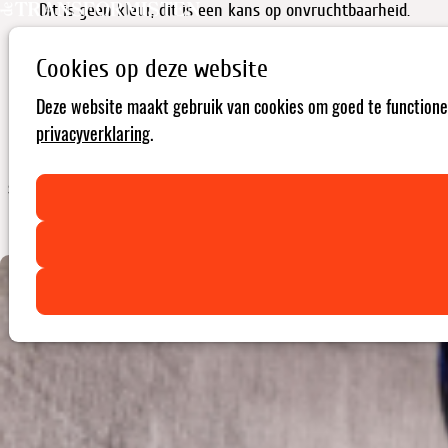
Dit is geen kleur, dit is een kans op onvruchtbaarheid.
Cookies op deze website
Uitgekleed: een modeverhaal in 8 laagjes - Deel 4
Deze website maakt gebruik van cookies om goed te functionere
Wat vertellen de kleuren van onze kleren over hoe duurzaam we
privacyverklaring
.
door het leven gaan? De meeste kledij wordt geverfd met
synthetische kleurstoffen, en daar komen veel chemicaliën aan te
pas. Die blijken schadelijk voor de gezondheid, zowel voor de
ververs als voor ons.