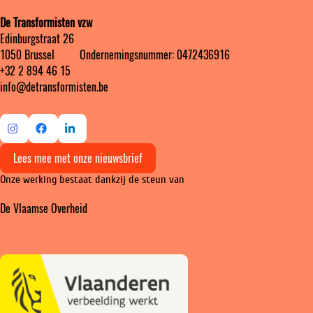
De Transformisten vzw
Edinburgstraat 26
1050 Brussel ‎ ‎‎‎ ‎ ‎ ‎ ‎ ‎ ‎ Ondernemingsnummer: 0472436916
+32 2 894 46 15
info@detransformisten.be
Ga
Ga
Ga
Lees mee met onze nieuwsbrief
naar
naar
naar
Onze werking bestaat dankzij de steun van
Instagram
Facebook
LinkedIn
De Vlaamse Overheid