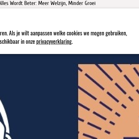
lles Wordt Beter: Meer Welzijn, Minder Groei
 De Transformisten werkte mee aan aflevering 17 over een economie
Over
V
ren. Als je wilt aanpassen welke cookies we mogen gebruiken,
eschikbaar in onze
privacyverklaring
.