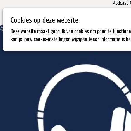
Podcast A
Cookies op deze website
De podcastreeks 'Alles Wordt Beter' geeft zin in de toekomst.
Deze website maakt gebruik van cookies om goed te functione
kan je jouw cookie-instellingen wijzigen. Meer informatie is b