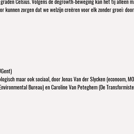
graden Celsius. Volgens de degrowth-beweging kan het tij alleen 
r kunnen zorgen dat we welzijn creëren voor elk zonder groei: door
UGent)
ecologisch maar ook sociaal, door Jonas Van der Slycken (econoom, M
 Environmental Bureau) en Caroline Van Peteghem (De Transformiste