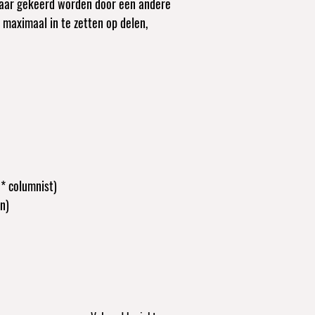
maar gekeerd worden door een andere
 maximaal in te zetten op delen,
O* columnist)
n)