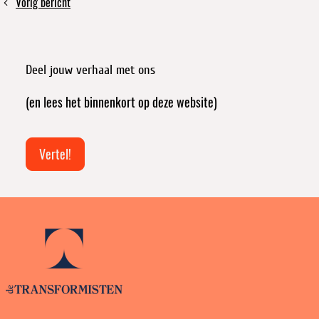
Vorig bericht
10
jaar
na
Rana
Deel jouw verhaal met ons
Plaza,
de
(en lees het binnenkort op deze website)
grootste
ramp
in
Vertel!
de
textielindustrie