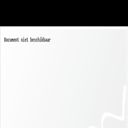
consectetuer eget, posuere ut, mauris. Praesent adipiscing.
Phasellus ullamcorper ipsum rutrum nunc.