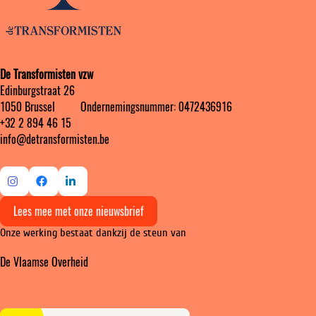
De Transformisten vzw
Edinburgstraat 26
1050 Brussel ‎ ‎‎‎ ‎ ‎ ‎ ‎ ‎ ‎ Ondernemingsnummer: 0472436916
+32 2 894 46 15
info@detransformisten.be
Ga
Ga
Ga
Lees mee met onze nieuwsbrief
naar
naar
naar
Onze werking bestaat dankzij de steun van
Instagram
Facebook
LinkedIn
De Vlaamse Overheid