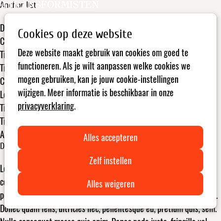
Anchor list
Open
Zoeken
menu
Default article
Cookies op deze website
Contact form
Deze website maakt gebruik van cookies om goed te
Title
functioneren. Als je wilt aanpassen welke cookies we
Title
mogen gebruiken, kan je jouw cookie-instellingen
Contact information
wijzigen. Meer informatie is beschikbaar in onze
Lorem ipsum dolor sit amet
privacyverklaring
.
Title
Title
Articles beneath tabs
Alles accepteren
Default article
Zelf instellen
Lorem ipsum dolor sit amet, consectetuer adipiscing elit. Aenean
commodo ligula eget dolor. Aenean massa. Cum sociis natoque
Alles weigeren
penatibus et magnis dis parturient montes, nascetur ridiculus mus.
Donec quam felis, ultricies nec, pellentesque eu, pretium quis, sem.