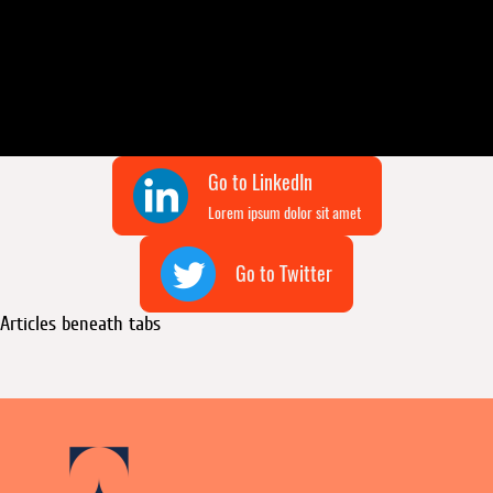
imperdiet nec, imperdiet iaculis, ipsum. Sed aliquam
ultrices mauris. Integer ante arcu, accumsan a,
consectetuer eget, posuere ut, mauris. Praesent adipiscing.
Phasellus ullamcorper ipsum rutrum nunc.
Go to LinkedIn
Lorem ipsum dolor sit amet
Go to Twitter
Articles beneath tabs