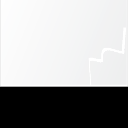
Sub title
Nam pretium turpis et arcu. Duis arcu tortor, suscipit eget,
imperdiet nec, imperdiet iaculis, ipsum. Sed aliquam
ultrices mauris. Integer ante arcu, accumsan a,