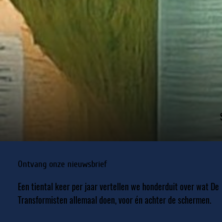
Ontvang onze nieuwsbrief
Een tiental keer per jaar vertellen we honderduit over wat De
Transformisten allemaal doen, voor én achter de schermen.