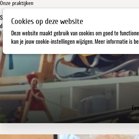
Onze praktijken
Samen met vrijwilligers, partners en pioniers zet De Transformisten
Cookies op deze website
delen, repareren en verbinden deel maken van het dagelijks leven. Di
Deze website maakt gebruik van cookies om goed te functione
kan je jouw cookie-instellingen wijzigen. Meer informatie is b
Een