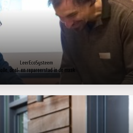
LeerEcoSysteem
olle, deel- en repareerstad in de maak