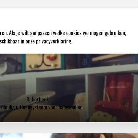
 projecten in gang die
t zijn onze praktijken.
Over
V
ren. Als je wilt aanpassen welke cookies we mogen gebruiken,
eschikbaar in onze
privacyverklaring
.
Babytheek
 handig uitleensysteem voor babyspullen