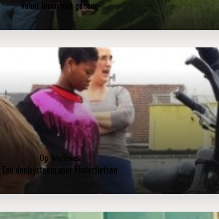
Voluit leven met genoeg
Op Wielekes
Een deelsysteem voor kinderfietsen