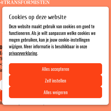
Open
Zoeken
menu
Cookies op deze website
Deze website maakt gebruik van cookies om goed te
functioneren. Als je wilt aanpassen welke cookies we
mogen gebruiken, kan je jouw cookie-instellingen
wijzigen. Meer informatie is beschikbaar in onze
De Transformisten vzw
privacyverklaring
.
Edinburgstraat 26
1050 Brussel ‎ ‎‎‎ ‎ ‎ ‎ ‎ ‎ ‎ Ondernemingsnummer: 0472436916
+32 2 894 46 15
Alles accepteren
info@detransformisten.be
Zelf instellen
Alles weigeren
Ga
Ga
Ga
Lees mee met onze nieuwsbrief
naar
naar
naar
Onze werking bestaat dankzij de steun van
Instagram
Facebook
LinkedIn