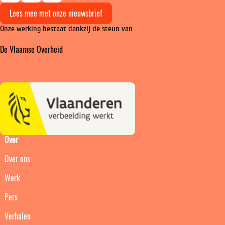
Ga
Ga
Ga
Lees mee met onze nieuwsbrief
naar
naar
naar
Onze werking bestaat dankzij de steun van
Instagram
Facebook
LinkedIn
De Vlaamse Overheid
Over
Over ons
Werk
Pers
Verhalen