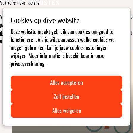
Verhalen van overal
Open
Zoeken
menu
Verhalen van transformisten komen van overal. Je leest ze hier. Heb
Cookies op deze website
je zelf een verhaal? Of je nu een
verteller, verbinder, voorloper,
Deze website maakt gebruik van cookies om goed te
doorbreker of hervormer
bent. Scroll naar beneden en deel het met
functioneren. Als je wilt aanpassen welke cookies we
ons! Wij bekijken of en hoe het hier een plekje krijgt.
mogen gebruiken, kan je jouw cookie-instellingen
wijzigen. Meer informatie is beschikbaar in onze
privacyverklaring
.
Word vrijwilliger bij Op Wielekes
Alles accepteren
Zelf instellen
Alles weigeren