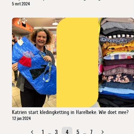
5 mrt 2024
Katrien start kledingketting in Harelbeke. Wie doet mee?
12 jan 2024
1
...
3
4
5
...
7