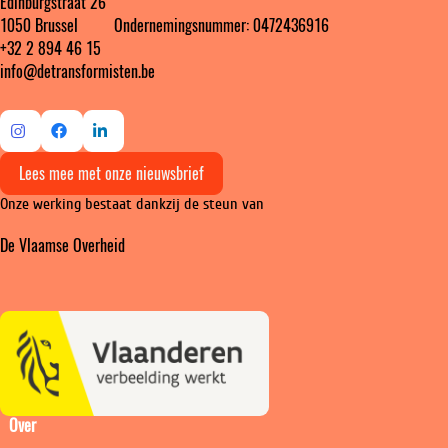
Edinburgstraat 26
1050 Brussel ‎ ‎‎‎ ‎ ‎ ‎ ‎ ‎ ‎ Ondernemingsnummer: 0472436916
+32 2 894 46 15
info@detransformisten.be
Ga
Ga
Ga
Lees mee met onze nieuwsbrief
naar
naar
naar
Onze werking bestaat dankzij de steun van
Instagram
Facebook
LinkedIn
De Vlaamse Overheid
Over