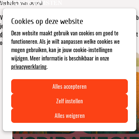
Verhalen van overal
Open
Zoeken
menu
Verhalen van transformisten komen van overal. Je leest ze hier. Heb
Cookies op deze website
je zelf een verhaal? Of je nu een
verteller, verbinder, voorloper,
Deze website maakt gebruik van cookies om goed te
doorbreker of hervormer
bent. Scroll naar beneden en deel het met
functioneren. Als je wilt aanpassen welke cookies we
ons! Wij bekijken of en hoe het hier een plekje krijgt.
mogen gebruiken, kan je jouw cookie-instellingen
wijzigen. Meer informatie is beschikbaar in onze
privacyverklaring
.
Inspiratiegids: delen en repareren voor steden
en gemeenten
Alles accepteren
Zelf instellen
Alles weigeren