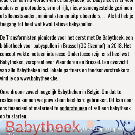
ouders en grootouders, arm of rijk, nieuw samengestelde gezinnen
of alleenstaanden, minimalisten en uitprobeerders, … Als lid heb je
toegang tot heel wat kwalitatieve babyspullen.
De Transformisten pionierde voor het eerst met De Babytheek, een
bibliotheek voor babyspullen in Brussel (GC Elzenhof) in 2018. Het
concept wekte meteen interesse. Ondertussen zijn er al heel wat
Babytheken, verspreid over Vlaanderen en Brussel. Een overzicht
van alle Babytheken incl. lokale partners en fondsenverstrekkers
vind je op
www.babytheek.be.
Onze droom: zoveel mogelijk Babytheken in België. Om dat te
realiseren kunnen we jouw steun heel hard gebruiken. Dit kan door
ons financieel of materieel te
ondersteunen
of zelf een babytheek
op te
starten
.
De grootste ontdekking van het Babytheek Impactrapport
2025