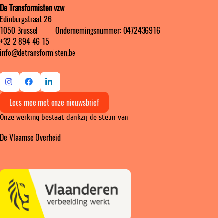
De Transformisten vzw
Edinburgstraat 26
1050 Brussel ‎ ‎‎‎ ‎ ‎ ‎ ‎ ‎ ‎ Ondernemingsnummer: 0472436916
+32 2 894 46 15
info@detransformisten.be
Ga
Ga
Ga
Lees mee met onze nieuwsbrief
naar
naar
naar
Onze werking bestaat dankzij de steun van
Instagram
Facebook
LinkedIn
De Vlaamse Overheid