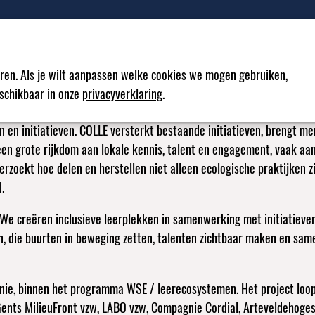
Over
V
ren. Als je wilt aanpassen welke cookies we mogen gebruiken,
eschikbaar in onze
privacyverklaring
.
e norm wil maken in Gent.
n en initiatieven. COLLE versterkt bestaande initiatieven, brengt 
 een grote rijkdom aan lokale kennis, talent en engagement, vaak a
rzoekt hoe delen en herstellen niet alleen ecologische praktijken zi
.
 We creëren inclusieve leerplekken in samenwerking met initiatieven
, die buurten in beweging zetten, talenten zichtbaar maken en same
Unie, binnen het programma
WSE / leerecosystemen
. Het project lo
 Gents MilieuFront vzw, LABO vzw, Compagnie Cordial, Arteveldehoges