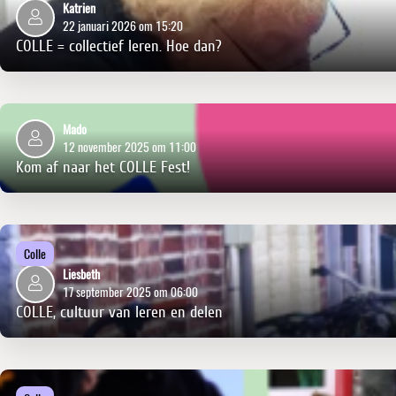
Katrien
22 januari 2026 om 15:20
COLLE = collectief leren. Hoe dan?
Mado
12 november 2025 om 11:00
Kom af naar het COLLE Fest!
Colle
Liesbeth
17 september 2025 om 06:00
COLLE, cultuur van leren en delen