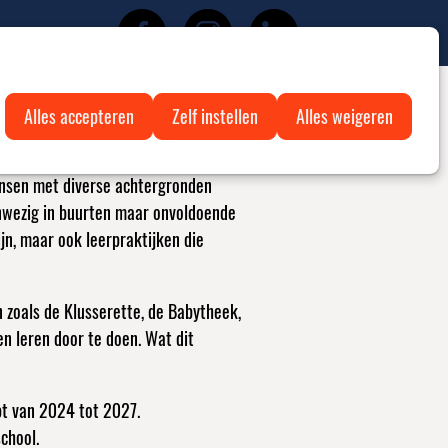
Bezoek
Bezoek
Bezoek
Zoeken
onze
onze
onze
Facebook
Instagram
LinkedIn
erhalen
Praktijk
Doe mee
Steun ons
pagina
pagina
pagina
Alles accepteren
Zelf instellen
Alles weigeren
mensen met diverse achtergronden
anwezig in buurten maar onvoldoende
jn, maar ook leerpraktijken die
 zoals de Klusserette, de Babytheek,
n leren door te doen. Wat dit
opt van 2024 tot 2027.
chool.