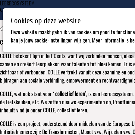
LEERECOSYSTEEM
COLLE, deel- en repareerstad in de maak
Cookies op deze website
Praktijk
Colle
Deze website maakt gebruik van cookies om goed te functione
kan je jouw cookie-instellingen wijzigen. Meer informatie is b
COLLE is een sterk groeiend netwerk dat van delen en herstellen d
COLLE betekent lijm in het Gents, want wij verbinden mensen, ideeë
samen en creëert leerplekken waar talenten tot bloei komen. Er is
zichtbaar of verbonden. COLLE vertrekt vanuit deze spanning en onde
bijdragen aan sociale verbinding, empowerment en rechtvaardigheid
COLLE, wat ook staat voor ‘
collectief leren’
, is een leerecosysteem.
de Fietskeuken, etc. We zetten nieuwe experimenten op, Proeftuinen
inhoudt vind je onder
COLLE, collectief leren
.
COLLE is een project, ondersteund door middelen van de Europese 
Initiatiefnemers zijn: De Transformisten, Mpact vzw, Wij delen vzw,